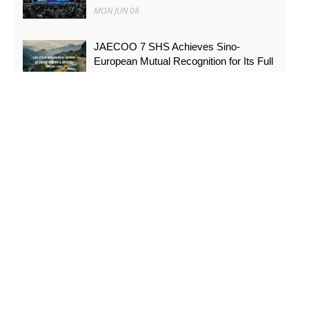
MON JUN 08
JAECOO 7 SHS Achieves Sino-
European Mutual Recognition for Its Full
Lifecycle Carbon Footprint of Just
120.40 gCO₂e/km
SUN MAY 31
FYNOR Global Token Launch
Conference Officially Announced Global
Circulation Ecosystem Enters a New
Stage
THU MAY 21