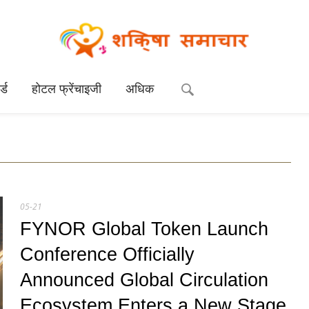
्ड
होटल फ्रेंचाइजी
अधिक
05-21
FYNOR Global Token Launch
Conference Officially
Announced Global Circulation
Ecosystem Enters a New Stage