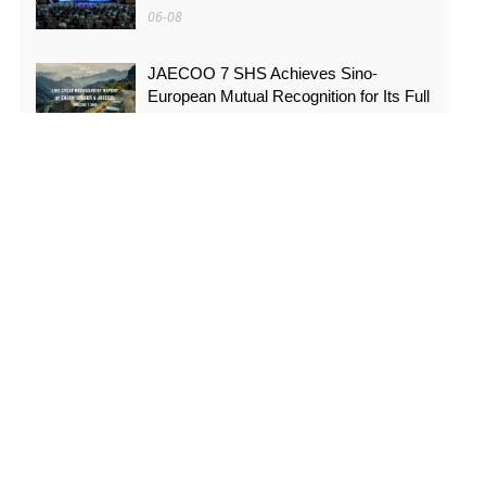
06-08
JAECOO 7 SHS Achieves Sino-
European Mutual Recognition for Its Full
Lifecycle Carbon Footprint of Just
120.40 gCO₂e/km
05-31
FYNOR Global Token Launch
Conference Officially Announced Global
Circulation Ecosystem Enters a New
Stage
05-21