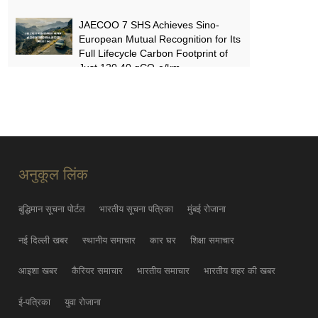
JAECOO 7 SHS Achieves Sino-
European Mutual Recognition for Its
Full Lifecycle Carbon Footprint of
Just 120.40 gCO₂e/km
05-31
FYNOR Global Token Launch
Conference Officially Announced
Global Circulation Ecosystem
Enters a New Stage
अनुकूल लिंक
05-21
बुद्धिमान सूचना पोर्टल
भारतीय सूचना पत्रिका
मुंबई रोजाना
नई दिल्ली खबर
स्थानीय समाचार
कार घर
शिक्षा समाचार
आइशा खबर
कैरियर समाचार
भारतीय समाचार
भारतीय शहर की खबर
ई-पत्रिका
युवा रोजाना