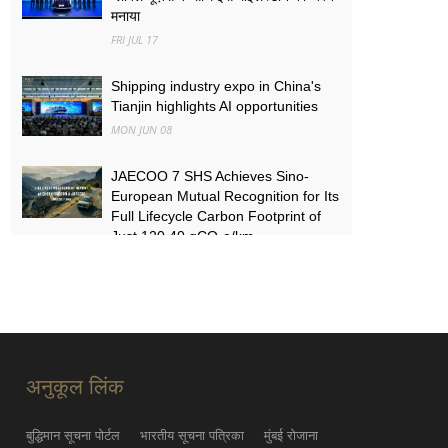
मनाया
FRI JUL 17
Shipping industry expo in China's
Tianjin highlights AI opportunities
MON JUN 08
JAECOO 7 SHS Achieves Sino-
European Mutual Recognition for Its
Full Lifecycle Carbon Footprint of
Just 120.40 gCO₂e/km
SUN MAY 31
FYNOR Global Token Launch
Conference Officially Announced
Global Circulation Ecosystem
Enters a New Stage
अनुकूल लिंक
THU MAY 21
बुद्धिमान सूचना पोर्टल
भारतीय सूचना पत्रिका
मुंबई रोजाना