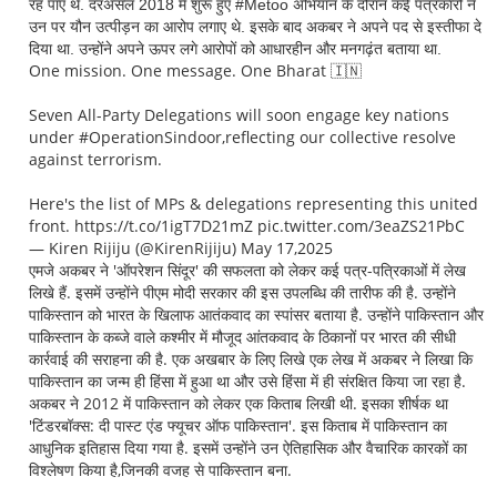
रह पाए थे. दरअसल 2018 में शुरू हुए #Metoo अभियान के दौरान कई पत्रकारों ने
उन पर यौन उत्पीड़न का आरोप लगाए थे. इसके बाद अकबर ने अपने पद से इस्तीफा दे
दिया था. उन्होंने अपने ऊपर लगे आरोपों को आधारहीन और मनगढ़ंत बताया था.
One mission. One message. One Bharat 🇮🇳
Seven All-Party Delegations will soon engage key nations
under #OperationSindoor,reflecting our collective resolve
against terrorism.
Here's the list of MPs & delegations representing this united
front. https://t.co/1igT7D21mZ pic.twitter.com/3eaZS21PbC
— Kiren Rijiju (@KirenRijiju) May 17,2025
एमजे अकबर ने 'ऑपरेशन सिंदूर' की सफलता को लेकर कई पत्र-पत्रिकाओं में लेख
लिखे हैं. इसमें उन्होंने पीएम मोदी सरकार की इस उपलब्धि की तारीफ की है. उन्होंने
पाकिस्तान को भारत के खिलाफ आतंकवाद का स्पांसर बताया है. उन्होंने पाकिस्तान और
पाकिस्तान के कब्जे वाले कश्मीर में मौजूद आंतकवाद के ठिकानों पर भारत की सीधी
कार्रवाई की सराहना की है. एक अखबार के लिए लिखे एक लेख में अकबर ने लिखा कि
पाकिस्तान का जन्म ही हिंसा में हुआ था और उसे हिंसा में ही संरक्षित किया जा रहा है.
अकबर ने 2012 में पाकिस्तान को लेकर एक किताब लिखी थी. इसका शीर्षक था
'टिंडरबॉक्स: दी पास्ट एंड फ्यूचर ऑफ पाकिस्तान'. इस किताब में पाकिस्तान का
आधुनिक इतिहास दिया गया है. इसमें उन्होंने उन ऐतिहासिक और वैचारिक कारकों का
विश्लेषण किया है,जिनकी वजह से पाकिस्तान बना.