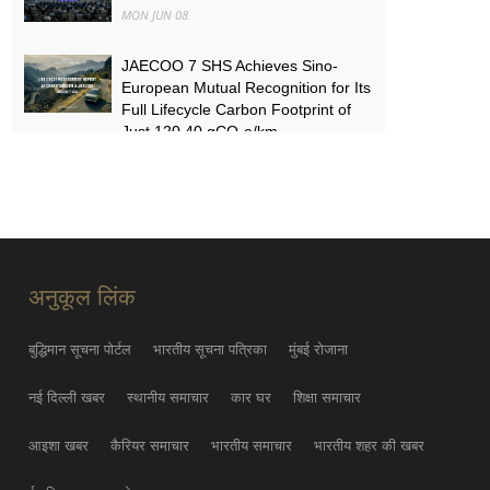
MON JUN 08
JAECOO 7 SHS Achieves Sino-
European Mutual Recognition for Its
Full Lifecycle Carbon Footprint of
Just 120.40 gCO₂e/km
SUN MAY 31
FYNOR Global Token Launch
Conference Officially Announced
Global Circulation Ecosystem
Enters a New Stage
अनुकूल लिंक
THU MAY 21
बुद्धिमान सूचना पोर्टल
भारतीय सूचना पत्रिका
मुंबई रोजाना
नई दिल्ली खबर
स्थानीय समाचार
कार घर
शिक्षा समाचार
आइशा खबर
कैरियर समाचार
भारतीय समाचार
भारतीय शहर की खबर