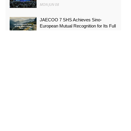
MON JUN 08
JAECOO 7 SHS Achieves Sino-
European Mutual Recognition for Its Full
Lifecycle Carbon Footprint of Just
120.40 gCO₂e/km
SUN MAY 31
FYNOR Global Token Launch
Conference Officially Announced Global
Circulation Ecosystem Enters a New
Stage
THU MAY 21