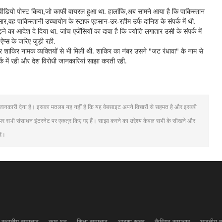
का वीडियो पोस्ट किया,जो काफी वायरल हुआ था. हालांकि,अब सामने आया है कि पाकिस्तान
सार,वह पाकिस्तानी उच्चायोग के स्टाफ एहसान-उर-रहीम उर्फ ​​दानिश के संपर्क में थी.
ा आदेश दे दिया था. जांच एजेंसियों का दावा है कि ज्योति लगातार उसी के संपर्क में
प्स के जरिए जुड़ी रही.
और शाकिर नामक व्यक्तियों से भी मिली थी. शाकिर का नंबर उसने "जट रंधावा" के नाम से
क में रही और देश विरोधी जानकारियां साझा करती रही.
धिक जानकारी देना है। इसका मतलब यह नहीं है कि यह वेबसाइट अपने विचारों से सहमत है और इसकी
ट पर सभी संसाधन इंटरनेट पर एकत्र किए गए हैं। साझा करने का उद्देश्य केवल सभी के सीखने और
ें।
स्थानीय समाचार
कार घर
शिक्षा समाचार
आइशा खबर
कैरियर समाचार
भारतीय 