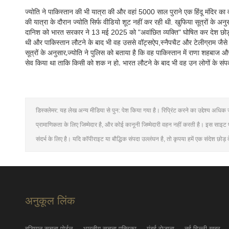
ज्योति ने पाकिस्तान की भी यात्रा की और वहां 5000 साल पुराने एक हिंदू मंदिर 
की यात्रा के दौरान ज्योति सिर्फ वीडियो शूट नहीं कर रही थी. खुफिया सूत्रों के अनु
दानिश को भारत सरकार ने 13 मई 2025 को "अवांछित व्यक्ति" घोषित कर देश छोड़ने क
थी और पाकिस्तान लौटने के बाद भी वह उससे वॉट्सऐप,स्नैपचैट और टेलीग्राम जैसे ऐ
सूत्रों के अनुसार,ज्योति ने पुलिस को बताया है कि वह पाकिस्तान में राणा शहबाज 
सेव किया था ताकि किसी को शक न हो. भारत लौटने के बाद भी वह उन लोगों के संपर्
डिस्क्लेमर: यह लेख अन्य मीडिया से पुन: पेश किया गया है। रिप्रिंट करने का उद्देश्य अ
प्रामाणिकता के लिए जिम्मेदार है, और कोई कानूनी जिम्मेदारी वहन नहीं करती है। इस साइ
संदर्भ के लिए है। यदि कॉपीराइट या बौद्धिक संपदा उल्लंघन है, तो कृपया हमें एक संदेश छोड़ द
अनुकूल लिंक
बुद्धिमान सूचना पोर्टल
भारतीय सूचना पत्रिका
मुंबई रोजाना
नई दिल्ली खबर