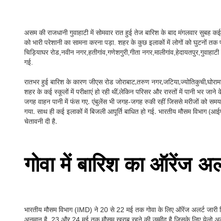
असम की राजधानी गुवाहाटी में सोमवार रात हुई तेज बारिश के बाद मंगलवार सुबह क
को भारी परेशानी का सामना करना पड़ा. शहर के कुछ इलाकों में लोगों को घुटनों तक 
चिड़ियाघर रोड,नवीन नगर,हतीगांव,गणेशगुरी,गीता नगर,मालीगांव,हेदायतपुर,गुवाहाटी
गई.
रातभर हुई बारिश के कारण जीएस रोड जोराबाट,तरुण नगर,जटिया,ज्योतिकुची,घोरामारा,
शहर के कई स्कूलों में परीक्षाएं हो रही थीं,लेकिन परिसर और रास्तों में पानी भर जा
जगह वाहन पानी में फंस गए. एंबुलेंस भी जगह-जगह रुकी रहीं जिससे मरीजों को समय पर
गया. साथ ही कई इलाकों में बिजली आपूर्ति बाधित हो गई. भारतीय मौसम विभाग (आईए
चेतावनी दी है.
गोवा में बारिश का ऑरेंज अल
भारतीय मौसम विभाग (IMD) ने 20 से 22 मई तक गोवा के लिए ऑरेंज अलर्ट जारी किया
अनुमान है. 23 और 24 मई तक मौसम खराब रहने की उम्मीद है,जिसके लिए येलो अलर्ट