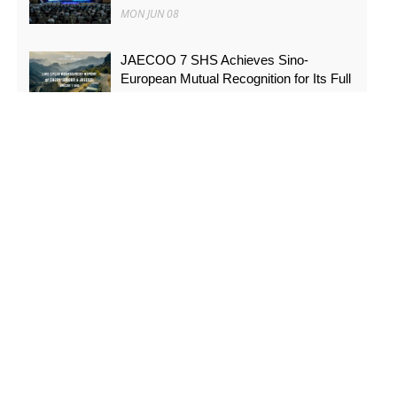
MON JUN 08
JAECOO 7 SHS Achieves Sino-
European Mutual Recognition for Its Full
Lifecycle Carbon Footprint of Just
120.40 gCO₂e/km
SUN MAY 31
FYNOR Global Token Launch
Conference Officially Announced Global
Circulation Ecosystem Enters a New
Stage
THU MAY 21