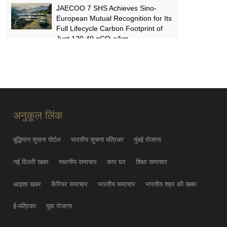
JAECOO 7 SHS Achieves Sino-
European Mutual Recognition for Its
Full Lifecycle Carbon Footprint of
Just 120.40 gCO₂e/km
SUN MAY 31
FYNOR Global Token Launch
Conference Officially Announced
Global Circulation Ecosystem
Enters a New Stage
अनुकूल लिंक
THU MAY 21
बुद्धिमान सूचना पोर्टल
भारतीय सूचना पत्रिका
मुंबई रोजाना
नई दिल्ली खबर
स्थानीय समाचार
कार घर
शिक्षा समाचार
आइशा खबर
कैरियर समाचार
भारतीय समाचार
भारतीय शहर की खबर
ई-पत्रिका
युवा रोजाना