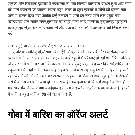
सड़कों और रिहायशी इलाकों में जलभराव हो गया जिससे यातायात बाधित हुआ और लोगों
को भारी परेशानी का सामना करना पड़ा. शहर के कुछ इलाकों में लोगों को घुटनों तक
पानी में चलते देखा गया जबकि कई इलाकों में पानी का स्तर सीने तक पहुंच गया.
चिड़ियाघर रोड,नवीन नगर,हतीगांव,गणेशगुरी,गीता नगर,मालीगांव,हेदायतपुर,गुवाहाटी
क्लब,उलुबारी,लाचित नगर,चांदमारी और पंजाबारी इलाकों में जलभराव की स्थिति देखी
गई.
रातभर हुई बारिश के कारण जीएस रोड जोराबाट,तरुण
नगर,जटिया,ज्योतिकुची,घोरामारा,वीआईपी रोड,रुक्मिणी गांव,सर्वे और छत्रीबाड़ी आदि
इलाकों में भी जलभराव हो गया. शहर के कई स्कूलों में परीक्षाएं हो रही थीं,लेकिन परिसर
और रास्तों में पानी भर जाने के कारण मंगलवार सुबह स्कूल बंद कर दिये गये,अधिकांश
स्कूल बसें भी नहीं चलीं. कई जगह वाहन पानी में फंस गए. एंबुलेंस भी जगह-जगह रुकी
रहीं जिससे मरीजों को समय पर अस्पताल पहुंचाने में दिक्कत आई. गुवाहाटी के सैकड़ों
घरों में बारिश का पानी जमा हो गया. साथ ही कई इलाकों में बिजली आपूर्ति बाधित हो
गई. भारतीय मौसम विभाग (आईएमडी) ने अगले दो–तीन दिनों तक असम के कई हिस्सों
में भारी से बहुत भारी बारिश की चेतावनी दी है.
गोवा में बारिश का ऑरेंज अलर्ट