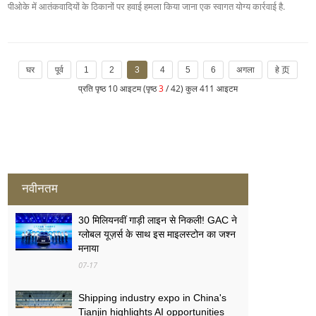
पीओके में आतंकवादियों के ठिकानों पर हवाई हमला किया जाना एक स्वागत योग्य कार्रवाई है.
घर
पूर्व
1
2
3
4
5
6
अगला
हे 页
प्रति पृष्ठ 10 आइटम (पृष्ठ
3
/ 42) कुल 411 आइटम
नवीनतम
30 मिलियनवीं गाड़ी लाइन से निकली! GAC ने
ग्लोबल यूज़र्स के साथ इस माइलस्टोन का जश्न
मनाया
07-17
Shipping industry expo in China's
Tianjin highlights AI opportunities