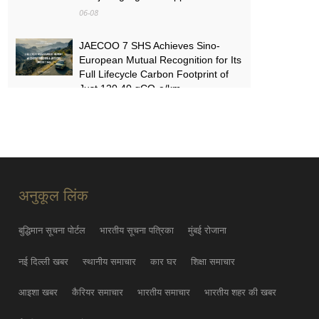
06-08
JAECOO 7 SHS Achieves Sino-
European Mutual Recognition for Its
Full Lifecycle Carbon Footprint of
Just 120.40 gCO₂e/km
05-31
FYNOR Global Token Launch
Conference Officially Announced
Global Circulation Ecosystem
Enters a New Stage
अनुकूल लिंक
05-21
बुद्धिमान सूचना पोर्टल
भारतीय सूचना पत्रिका
मुंबई रोजाना
नई दिल्ली खबर
स्थानीय समाचार
कार घर
शिक्षा समाचार
आइशा खबर
कैरियर समाचार
भारतीय समाचार
भारतीय शहर की खबर