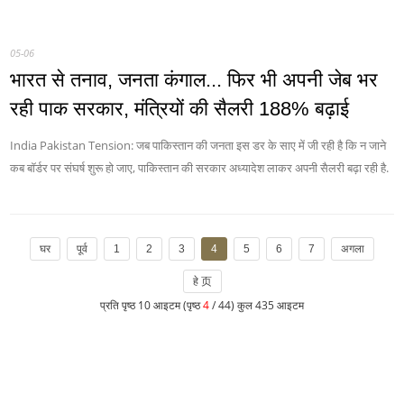
05-06
भारत से तनाव, जनता कंगाल... फिर भी अपनी जेब भर
रही पाक सरकार, मंत्रियों की सैलरी 188% बढ़ाई
India Pakistan Tension: जब पाकिस्तान की जनता इस डर के साए में जी रही है कि न जाने
कब बॉर्डर पर संघर्ष शुरू हो जाए, पाकिस्तान की सरकार अध्यादेश लाकर अपनी सैलरी बढ़ा रही है.
घर
पूर्व
1
2
3
4
5
6
7
अगला
हे 页
प्रति पृष्ठ 10 आइटम (पृष्ठ
4
/ 44) कुल 435 आइटम