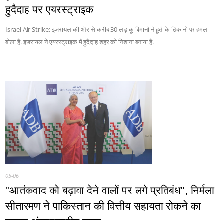
हुदैदाह पर एयरस्‍ट्राइक
Israel Air Strike: इजरायल की ओर से करीब 30 लड़ाकू विमानों ने हूती के ठिकानों पर हमला
बोला है. इजरायल ने एयरस्‍ट्राइक में हुदैदाह शहर को निशाना बनाया है.
05-06
"आतंकवाद को बढ़ावा देने वालों पर लगे प्रतिबंध", निर्मला
सीतारमण ने पाकिस्तान की वित्तीय सहायता रोकने का