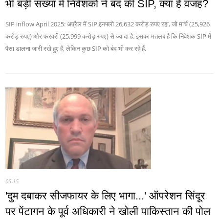
भी बड़ी संख्या में निवेशकों ने बंद की SIP, क्या है वजह?
SIP inflow April 2025: अप्रैल में SIP इनफ्लो 26,632 करोड़ रुपए रहा, जो मार्च (25,926
करोड़ रुपए) और फरवरी (25,999 करोड़ रुपए) से ज्यादा है. इसका मतलब है कि निवेशक SIP में
पैसा डालना जारी रखे हुए हैं, लेकिन कुछ SIP को बंद भी कर रहे हैं.
05-15
'दुम दबाकर सीजफायर के लिए भागा...' ऑपरेशन सिंदूर
पर पेंटागन के पूर्व अधिकारी ने खोली पाकिस्‍तान की पोल