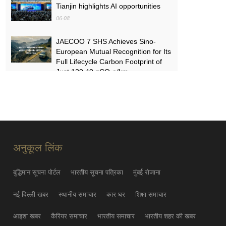
Tianjin highlights AI opportunities
06-08
JAECOO 7 SHS Achieves Sino-
European Mutual Recognition for Its
Full Lifecycle Carbon Footprint of
Just 120.40 gCO₂e/km
05-31
FYNOR Global Token Launch
Conference Officially Announced
Global Circulation Ecosystem
Enters a New Stage
अनुकूल लिंक
05-21
बुद्धिमान सूचना पोर्टल
भारतीय सूचना पत्रिका
मुंबई रोजाना
नई दिल्ली खबर
स्थानीय समाचार
कार घर
शिक्षा समाचार
आइशा खबर
कैरियर समाचार
भारतीय समाचार
भारतीय शहर की खबर