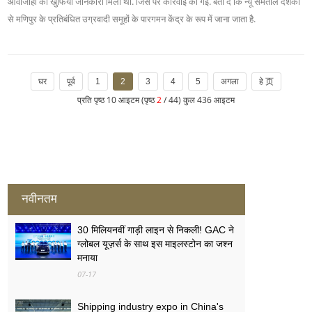
आवाजाही की खुफिया जानकारी मिली थी. जिस पर कार्रवाई की गई. बता दें कि न्यू समताल दशकों
से मणिपुर के प्रतिबंधित उग्रवादी समूहों के पारगमन केंद्र के रूप में जाना जाता है.
घर
पूर्व
1
2
3
4
5
अगला
हे 页
प्रति पृष्ठ 10 आइटम (पृष्ठ
2
/ 44) कुल 436 आइटम
नवीनतम
30 मिलियनवीं गाड़ी लाइन से निकली! GAC ने
ग्लोबल यूज़र्स के साथ इस माइलस्टोन का जश्न
मनाया
07-17
Shipping industry expo in China's