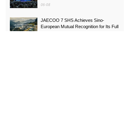
06-08
JAECOO 7 SHS Achieves Sino-
European Mutual Recognition for Its Full
Lifecycle Carbon Footprint of Just
120.40 gCO₂e/km
05-31
FYNOR Global Token Launch
Conference Officially Announced Global
Circulation Ecosystem Enters a New
Stage
05-21