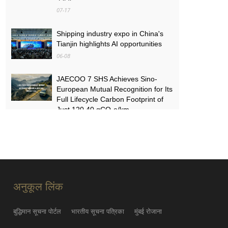
07-17
Shipping industry expo in China's
Tianjin highlights AI opportunities
06-08
JAECOO 7 SHS Achieves Sino-
European Mutual Recognition for Its
Full Lifecycle Carbon Footprint of
Just 120.40 gCO₂e/km
05-31
FYNOR Global Token Launch
Conference Officially Announced
Global Circulation Ecosystem
Enters a New Stage
अनुकूल लिंक
05-21
बुद्धिमान सूचना पोर्टल
भारतीय सूचना पत्रिका
मुंबई रोजाना